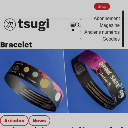
Hardcore
Shop
Global Club
Abonnement
Nu Jazz
Magazine
Anciens numéros
Indie
Goodies
bracelet
Articles
news