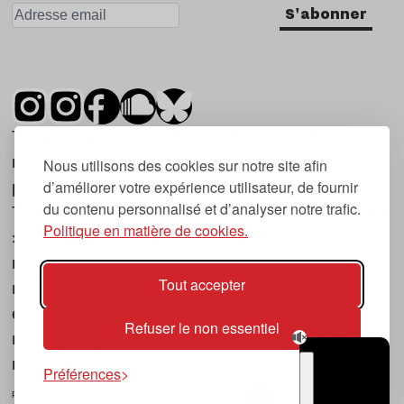
S'abonner
Tsugi est un mensuel indépendant sur la
musique et les nouvelles tendances, dont la
Nous utilisons des cookies sur notre site afin
d’améliorer votre expérience utilisateur, de fournir
première parution date de 2007.
du contenu personnalisé et d’analyser notre trafic.
Tsugi en japonais signifie « prochain », « suivant
Politique en matière de cookies.
», ce qui correspond à la thématique du
magazine, à l’affût des nouvelles tendances
Tout accepter
musicales, qu’elles viennent de la musique
électronique, du rock ou du hip hop, et des
Refuser le non essentiel
nouveaux phénomènes de société liés à la
musique.
Préférences
POLITIQUE DE COOKIES (UE)
CONTACT
CHOIX RGPD
TSUGI