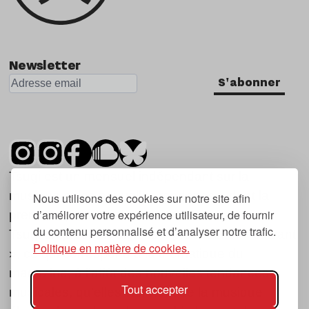
Newsletter
S'abonner
Tsugi est un mensuel indépendant sur la
musique et les nouvelles tendances, dont la
Nous utilisons des cookies sur notre site afin
d’améliorer votre expérience utilisateur, de fournir
première parution date de 2007.
du contenu personnalisé et d’analyser notre trafic.
Tsugi en japonais signifie « prochain », « suivant
Politique en matière de cookies.
», ce qui correspond à la thématique du
magazine, à l’affût des nouvelles tendances
Tout accepter
musicales, qu’elles viennent de la musique