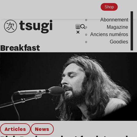
Hardcore
Shop
Global Club
Abonnement
Nu Jazz
Magazine
Anciens numéros
Indie
Goodies
breakfast
Articles
news