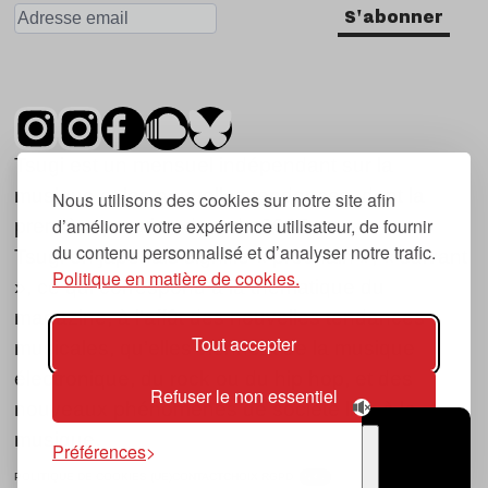
S'abonner
Tsugi est un mensuel indépendant sur la
musique et les nouvelles tendances, dont la
Nous utilisons des cookies sur notre site afin
d’améliorer votre expérience utilisateur, de fournir
première parution date de 2007.
du contenu personnalisé et d’analyser notre trafic.
Tsugi en japonais signifie « prochain », « suivant
Politique en matière de cookies.
», ce qui correspond à la thématique du
magazine, à l’affût des nouvelles tendances
Tout accepter
musicales, qu’elles viennent de la musique
électronique, du rock ou du hip hop, et des
Refuser le non essentiel
nouveaux phénomènes de société liés à la
musique.
Préférences
POLITIQUE DE COOKIES (UE)
CONTACT
CHOIX RGPD
TSUGI