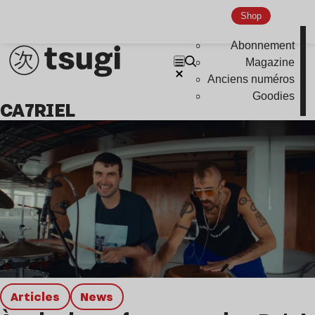
Shop
Nu Jazz
Indie
Abonnement
Magazine
Anciens numéros
Goodies
CA7RIEL
Articles
news