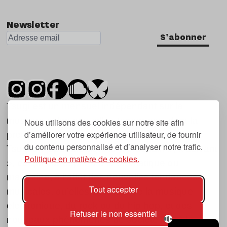
Newsletter
S'abonner
Tsugi est un mensuel indépendant sur la
musique et les nouvelles tendances, dont la
Nous utilisons des cookies sur notre site afin
d’améliorer votre expérience utilisateur, de fournir
première parution date de 2007.
du contenu personnalisé et d’analyser notre trafic.
Tsugi en japonais signifie « prochain », « suivant
Politique en matière de cookies.
», ce qui correspond à la thématique du
magazine, à l’affût des nouvelles tendances
Tout accepter
musicales, qu’elles viennent de la musique
électronique, du rock ou du hip hop, et des
Refuser le non essentiel
nouveaux phénomènes de société liés à la