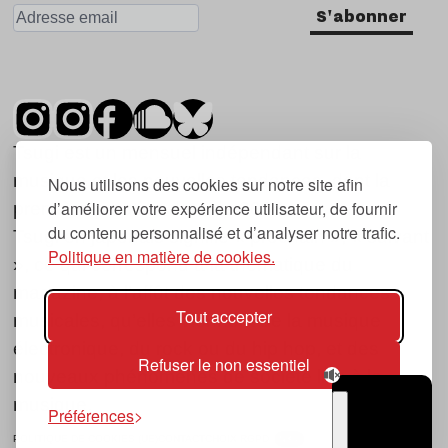
S'abonner
Tsugi est un mensuel indépendant sur la
musique et les nouvelles tendances, dont la
Nous utilisons des cookies sur notre site afin
d’améliorer votre expérience utilisateur, de fournir
première parution date de 2007.
du contenu personnalisé et d’analyser notre trafic.
Tsugi en japonais signifie « prochain », « suivant
Politique en matière de cookies.
», ce qui correspond à la thématique du
magazine, à l’affût des nouvelles tendances
Tout accepter
musicales, qu’elles viennent de la musique
électronique, du rock ou du hip hop, et des
Refuser le non essentiel
nouveaux phénomènes de société liés à la
musique.
Préférences
POLITIQUE DE COOKIES (UE)
CONTACT
CHOIX RGPD
TSUGI