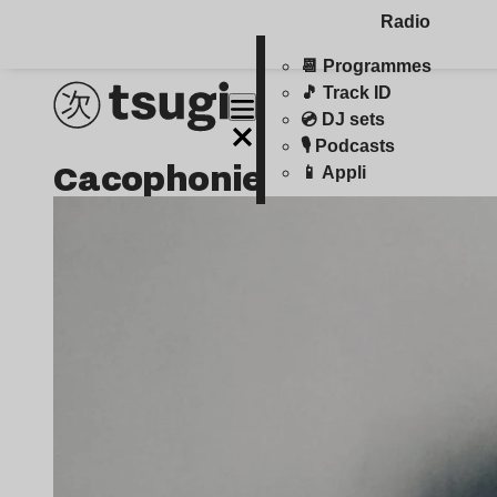
Radio
📆 Programmes
🎵 Track ID
💿 DJ sets
🎙️ Podcasts
cacophonie
📱 Appli