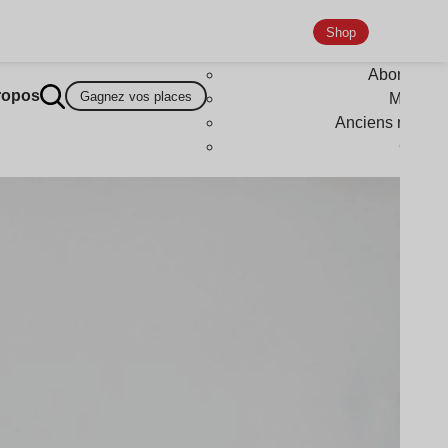
Shop
Abonneme
ropos
Gagnez vos places
Magazi
Anciens numér
Goodi