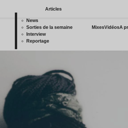
Articles
News
Sorties de la semaine
Mixes
Vidéos
A p
Interview
Reportage