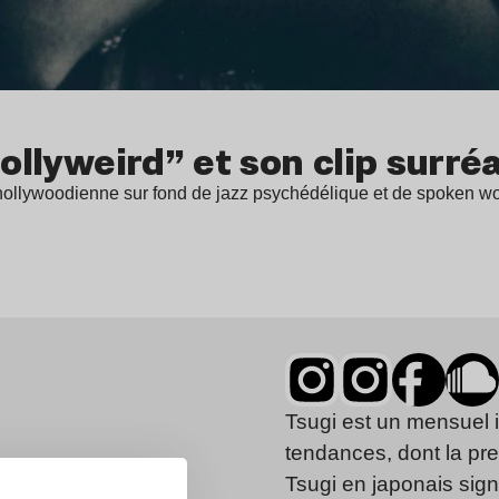
hollyweird” et son clip surré
ie hollywoodienne sur fond de jazz psychédélique et de spoken w
Tsugi est un mensuel 
tendances, dont la pr
Tsugi en japonais signi