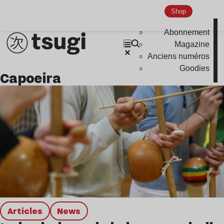
Disco
Shop
Hardcore
Abonnement
Global Club
Magazine
Anciens numéros
Nu Jazz
Goodies
capoeira
Indie
Articles
news