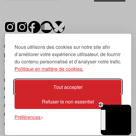
Tsugi est un mensuel indépendant sur la
musique et les nouvelles tendances, dont la
Nous utilisons des cookies sur notre site afin
d’améliorer votre expérience utilisateur, de fournir
première parution date de 2007.
du contenu personnalisé et d’analyser notre trafic.
Tsugi en japonais signifie « prochain », « suivant
Politique en matière de cookies.
», ce qui correspond à la thématique du
magazine, à l’affût des nouvelles tendances
Tout accepter
musicales, qu’elles viennent de la musique
électronique, du rock ou du hip hop, et des
Refuser le non essentiel
nouveaux phénomènes de société liés à la
musique.
Préférences
POLITIQUE DE COOKIES (UE)
CONTACT
CHOIX RGPD
TSUGI
RADIO