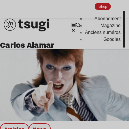
Shop
Nu Jazz
Indie
Abonnement
Magazine
Anciens numéros
Goodies
Carlos Alamar
Articles
news