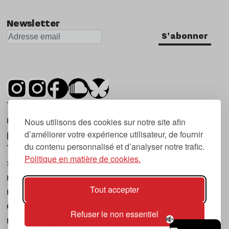
Newsletter
S'abonner
Tsugi est un mensuel indépendant sur la
musique et les nouvelles tendances, dont la
Nous utilisons des cookies sur notre site afin
d’améliorer votre expérience utilisateur, de fournir
première parution date de 2007.
du contenu personnalisé et d’analyser notre trafic.
Tsugi en japonais signifie « prochain », « suivant
Politique en matière de cookies.
», ce qui correspond à la thématique du
magazine, à l’affût des nouvelles tendances
Tout accepter
musicales, qu’elles viennent de la musique
électronique, du rock ou du hip hop, et des
Refuser le non essentiel
nouveaux phénomènes de société liés à la