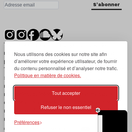
S'abonner
Tsugi est un mensuel indépendant sur la
musique et les nouvelles tendances, dont la
Nous utilisons des cookies sur notre site afin
d’améliorer votre expérience utilisateur, de fournir
première parution date de 2007.
du contenu personnalisé et d’analyser notre trafic.
Tsugi en japonais signifie « prochain », « suivant
Politique en matière de cookies.
», ce qui correspond à la thématique du
magazine, à l’affût des nouvelles tendances
Tout accepter
musicales, qu’elles viennent de la musique
électronique, du rock ou du hip hop, et des
Refuser le non essentiel
nouveaux phénomènes de société liés à la
musique.
Préférences
POLITIQUE DE COOKIES (UE)
CONTACT
CHOIX RGPD
TSUGI