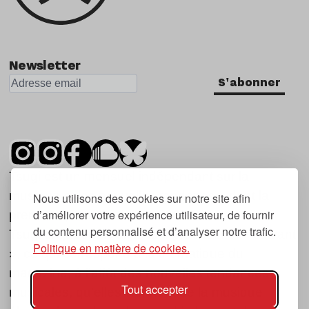
Newsletter
S'abonner
Tsugi est un mensuel indépendant sur la
musique et les nouvelles tendances, dont la
Nous utilisons des cookies sur notre site afin
d’améliorer votre expérience utilisateur, de fournir
première parution date de 2007.
du contenu personnalisé et d’analyser notre trafic.
Tsugi en japonais signifie « prochain », « suivant
Politique en matière de cookies.
», ce qui correspond à la thématique du
magazine, à l’affût des nouvelles tendances
Tout accepter
musicales, qu’elles viennent de la musique