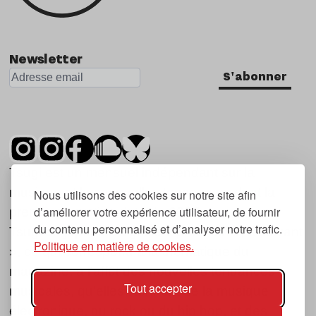
Newsletter
S'abonner
Tsugi est un mensuel indépendant sur la
musique et les nouvelles tendances, dont la
Nous utilisons des cookies sur notre site afin
d’améliorer votre expérience utilisateur, de fournir
première parution date de 2007.
du contenu personnalisé et d’analyser notre trafic.
Tsugi en japonais signifie « prochain », « suivant
Politique en matière de cookies.
», ce qui correspond à la thématique du
magazine, à l’affût des nouvelles tendances
Tout accepter
musicales, qu’elles viennent de la musique
électronique, du rock ou du hip hop, et des