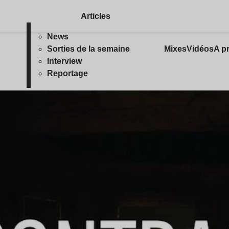
Articles
News
Sorties de la semaine
Mixes
Vidéos
A p
Interview
Reportage