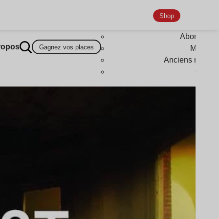
Shop
Abonneme
ropos
Gagnez vos places
Magazi
Anciens numér
Goodi