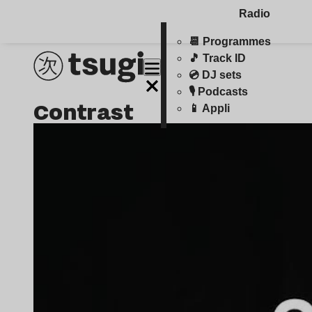
Radio
📆 Programmes
🎵 Track ID
💿 DJ sets
🎙️ Podcasts
contrast
📱 Appli