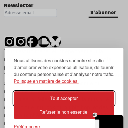
Newsletter
S'abonner
Tsugi est un mensuel indépendant sur la
musique et les nouvelles tendances, dont la
Nous utilisons des cookies sur notre site afin
d’améliorer votre expérience utilisateur, de fournir
première parution date de 2007.
du contenu personnalisé et d’analyser notre trafic.
Tsugi en japonais signifie « prochain », « suivant
Politique en matière de cookies.
», ce qui correspond à la thématique du
magazine, à l’affût des nouvelles tendances
Tout accepter
musicales, qu’elles viennent de la musique
électronique, du rock ou du hip hop, et des
Refuser le non essentiel
nouveaux phénomènes de société liés à la
musique.
Préférences