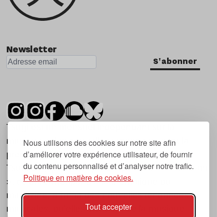
Newsletter
S'abonner
Tsugi est un mensuel indépendant sur la
musique et les nouvelles tendances, dont la
Nous utilisons des cookies sur notre site afin
d’améliorer votre expérience utilisateur, de fournir
première parution date de 2007.
du contenu personnalisé et d’analyser notre trafic.
Tsugi en japonais signifie « prochain », « suivant
Politique en matière de cookies.
», ce qui correspond à la thématique du
magazine, à l’affût des nouvelles tendances
Tout accepter
musicales, qu’elles viennent de la musique