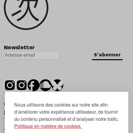
Newsletter
S'abonner
Tsugi est un mensuel indépendant sur la
musique et les nouvelles tendances, dont la
Nous utilisons des cookies sur notre site afin
d’améliorer votre expérience utilisateur, de fournir
première parution date de 2007.
du contenu personnalisé et d’analyser notre trafic.
Tsugi en japonais signifie « prochain », « suivant
Politique en matière de cookies.
», ce qui correspond à la thématique du