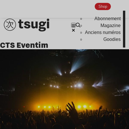
Shop
Abonnement
Magazine
Anciens numéros
Goodies
CTS Eventim