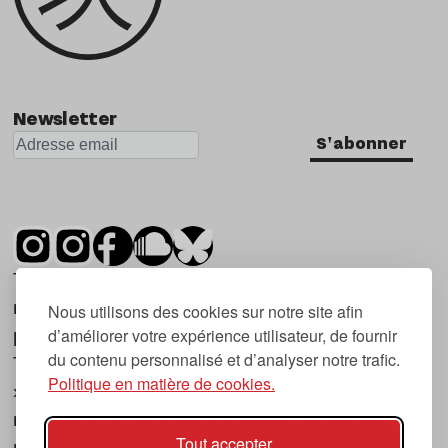
Newsletter
S'abonner
Tsugi est un mensuel indépendant sur la
musique et les nouvelles tendances, dont la
Nous utilisons des cookies sur notre site afin
d’améliorer votre expérience utilisateur, de fournir
première parution date de 2007.
du contenu personnalisé et d’analyser notre trafic.
Tsugi en japonais signifie « prochain », « suivant
Politique en matière de cookies.
», ce qui correspond à la thématique du
magazine, à l’affût des nouvelles tendances
Tout accepter
musicales, qu’elles viennent de la musique