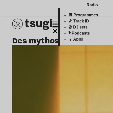
Radio
📆 Programmes
🎵 Track ID
💿 DJ sets
🎙️ Podcasts
des mythos
📱 Appli