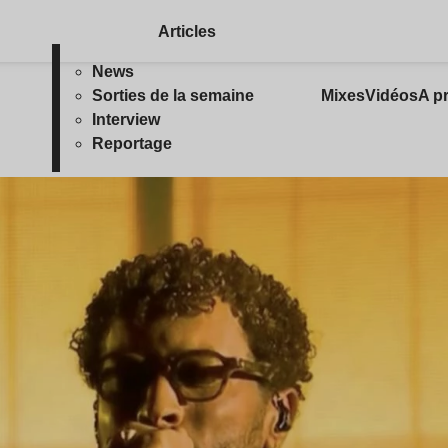
Articles
News
Sorties de la semaine
Mixes
Vidéos
A p
Interview
Reportage