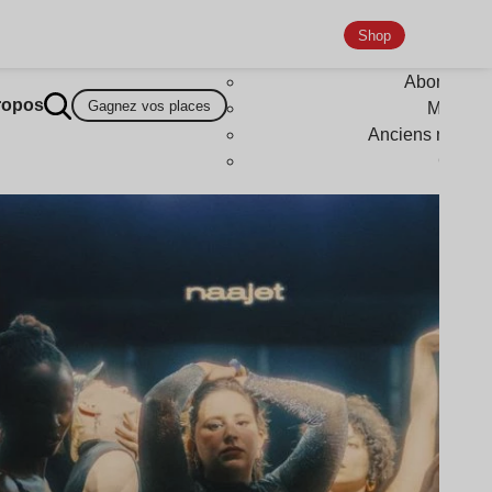
Shop
Abonneme
ropos
Gagnez vos places
Magazi
Anciens numér
Goodi