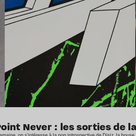
Point Never : les sorties de 
emaine, on s'intéresse à la pop introspective de Disiz, la hou