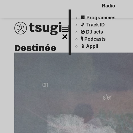
Radio
📆 Programmes
🎵 Track ID
💿 DJ sets
🎙️ Podcasts
destinée
📱 Appli