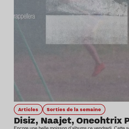
Articles
Sorties de la semaine
Disiz, Naajet, Oneohtrix 
Encore une belle moisson d'albums ce vendredi. Cette s