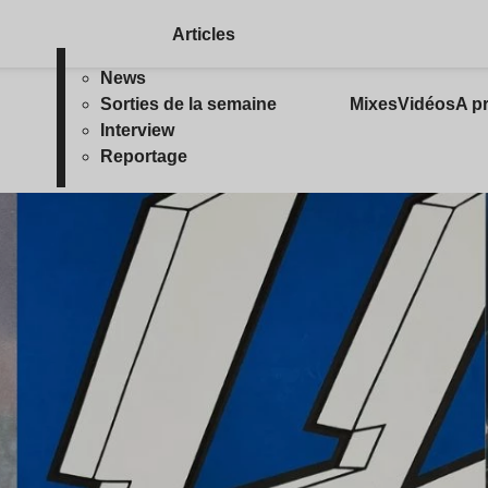
Articles
News
Sorties de la semaine
Mixes
Vidéos
A p
Interview
Reportage