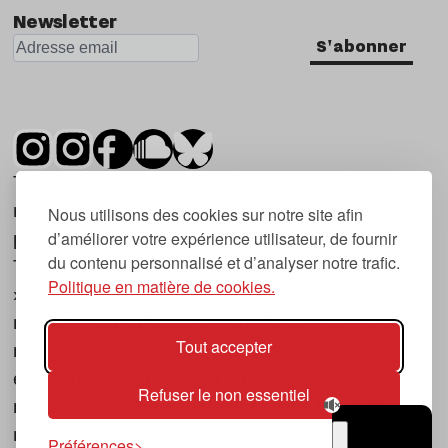
Newsletter
S'abonner
Tsugi est un mensuel indépendant sur la
musique et les nouvelles tendances, dont la
Nous utilisons des cookies sur notre site afin
d’améliorer votre expérience utilisateur, de fournir
première parution date de 2007.
du contenu personnalisé et d’analyser notre trafic.
Tsugi en japonais signifie « prochain », « suivant
Politique en matière de cookies.
», ce qui correspond à la thématique du
magazine, à l’affût des nouvelles tendances
Tout accepter
musicales, qu’elles viennent de la musique
électronique, du rock ou du hip hop, et des
Refuser le non essentiel
nouveaux phénomènes de société liés à la
musique.
Préférences