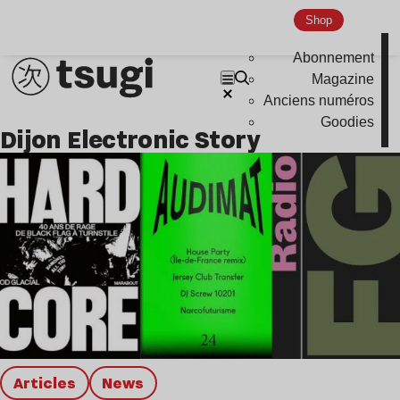
Global Club
Shop
Nu Jazz
Abonnement
Indie
Magazine
Anciens numéros
Goodies
Dijon Electronic Story
Articles
news