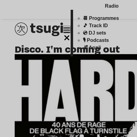
Radio
📆 Programmes
🎵 Track ID
💿 DJ sets
🎙️ Podcasts
Disco. I'm coming out
📱 Appli