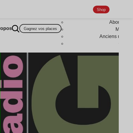
Shop
Abonneme
ropos
Gagnez vos places
Magazi
Anciens numér
Goodi