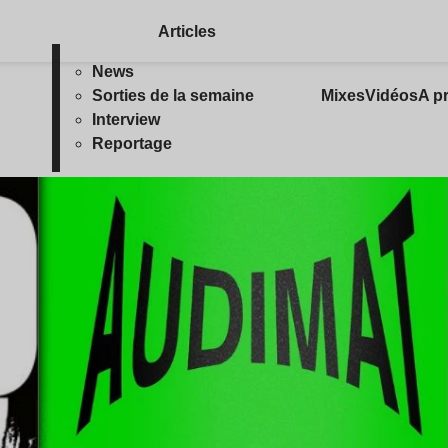
Articles
News
Sorties de la semaine
Mixes
Vidéos
A p
Interview
Reportage