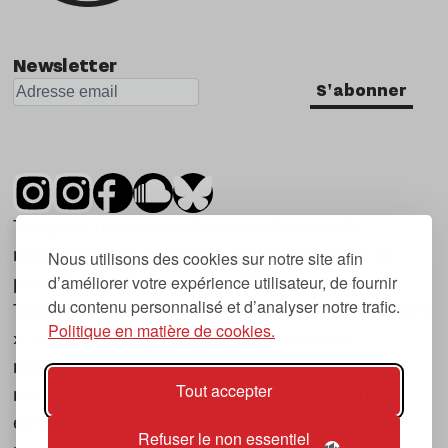
Newsletter
S'abonner
Tsugi est un mensuel indépendant sur la
musique et les nouvelles tendances, dont la
Nous utilisons des cookies sur notre site afin
d’améliorer votre expérience utilisateur, de fournir
première parution date de 2007.
du contenu personnalisé et d’analyser notre trafic.
Tsugi en japonais signifie « prochain », « suivant
Politique en matière de cookies.
», ce qui correspond à la thématique du
magazine, à l’affût des nouvelles tendances
Tout accepter
musicales, qu’elles viennent de la musique
électronique, du rock ou du hip hop, et des
Refuser le non essentiel