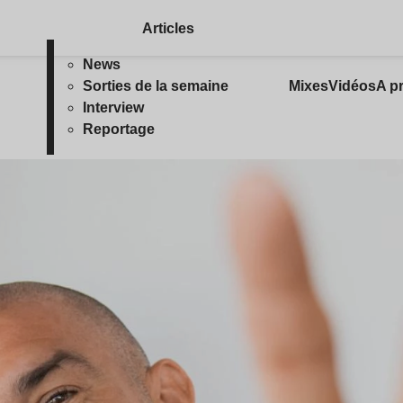
Articles
News
Sorties de la semaine
Mixes
Vidéos
A p
Interview
Reportage