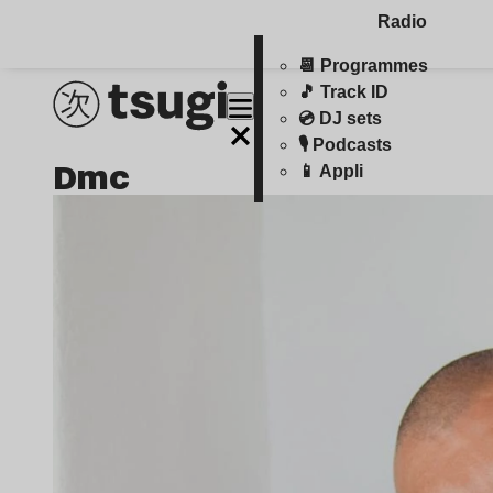
Radio
📆 Programmes
🎵 Track ID
💿 DJ sets
🎙️ Podcasts
dmc
📱 Appli