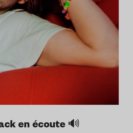
rack en écoute 🔊