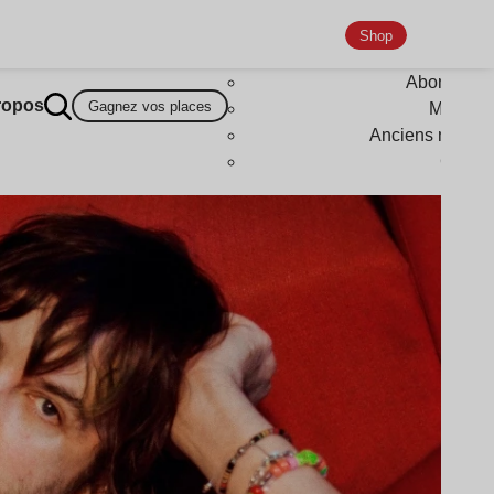
Shop
Abonneme
ropos
Gagnez vos places
Magazi
Anciens numér
Goodi