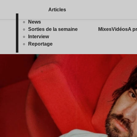
Articles
News
Sorties de la semaine
Mixes
Vidéos
A p
Interview
Reportage