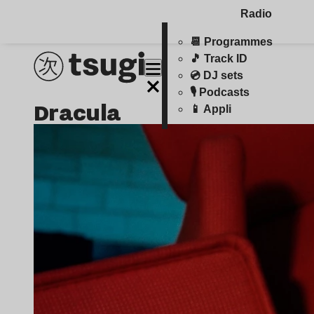
Radio
📆 Programmes
🎵 Track ID
💿 DJ sets
🎙️ Podcasts
dracula
📱 Appli