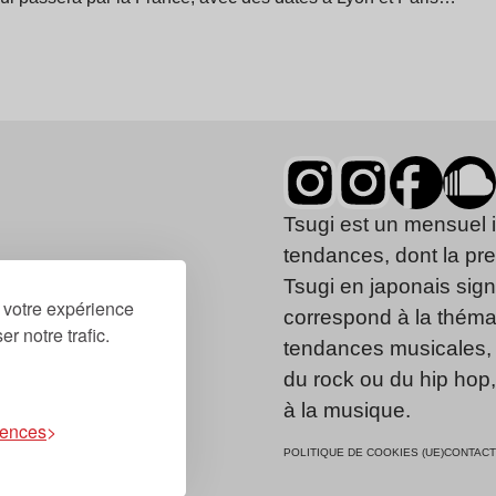
Tsugi est un mensuel 
tendances, dont la pr
Tsugi en japonais signi
r votre expérience
correspond à la thémat
r notre trafic.
tendances musicales, 
du rock ou du hip hop
à la musique.
rences
POLITIQUE DE COOKIES (UE)
CONTACT