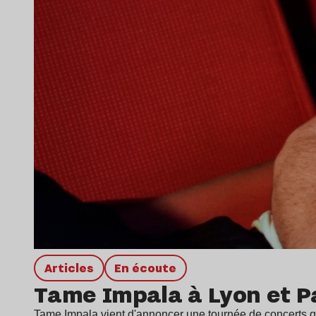
Articles
en écoute
Tame Impala à Lyon et P
Tame Impala vient d'annoncer une tournée de concerts q