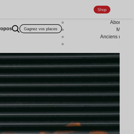
Shop
Abonneme
ropos
Gagnez vos places
Magazi
Anciens numér
Goodi