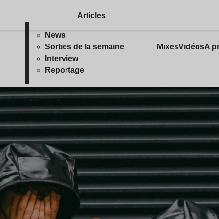
Articles
News
Sorties de la semaine
Mixes
Vidéos
A p
Interview
Reportage