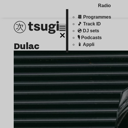
Radio
📆 Programmes
🎵 Track ID
💿 DJ sets
🎙️ Podcasts
Dulac
📱 Appli