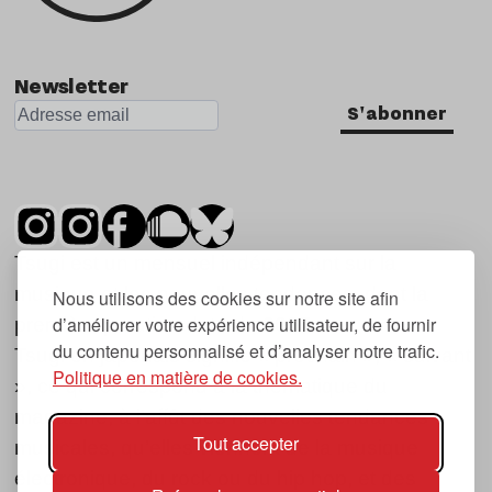
Newsletter
S'abonner
Tsugi est un mensuel indépendant sur la
musique et les nouvelles tendances, dont la
Nous utilisons des cookies sur notre site afin
d’améliorer votre expérience utilisateur, de fournir
première parution date de 2007.
du contenu personnalisé et d’analyser notre trafic.
Tsugi en japonais signifie « prochain », « suivant
Politique en matière de cookies.
», ce qui correspond à la thématique du
magazine, à l’affût des nouvelles tendances
Tout accepter
musicales, qu’elles viennent de la musique
électronique, du rock ou du hip hop, et des