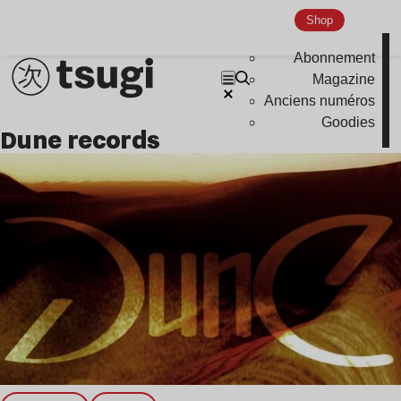
Nu Jazz
Shop
Indie
Abonnement
Magazine
Anciens numéros
Goodies
dune records