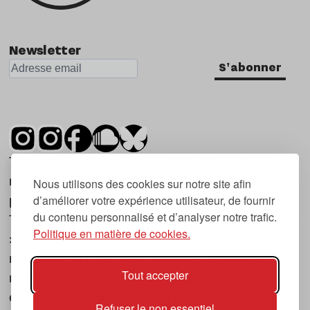
Newsletter
S'abonner
Tsugi est un mensuel indépendant sur la
musique et les nouvelles tendances, dont la
Nous utilisons des cookies sur notre site afin
d’améliorer votre expérience utilisateur, de fournir
première parution date de 2007.
du contenu personnalisé et d’analyser notre trafic.
Tsugi en japonais signifie « prochain », « suivant
Politique en matière de cookies.
», ce qui correspond à la thématique du
magazine, à l’affût des nouvelles tendances
Tout accepter
musicales, qu’elles viennent de la musique
électronique, du rock ou du hip hop, et des
Refuser le non essentiel