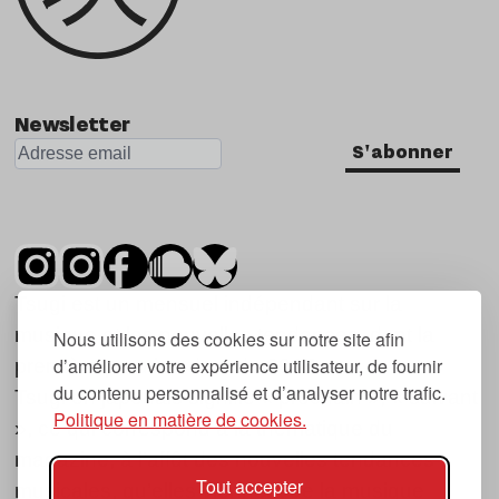
Newsletter
S'abonner
Tsugi est un mensuel indépendant sur la
musique et les nouvelles tendances, dont la
Nous utilisons des cookies sur notre site afin
d’améliorer votre expérience utilisateur, de fournir
première parution date de 2007.
du contenu personnalisé et d’analyser notre trafic.
Tsugi en japonais signifie « prochain », « suivant
Politique en matière de cookies.
», ce qui correspond à la thématique du
magazine, à l’affût des nouvelles tendances
Tout accepter
musicales, qu’elles viennent de la musique