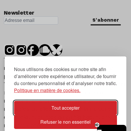
Newsletter
S'abonner
Tsugi est un mensuel indépendant sur la
musique et les nouvelles tendances, dont la
Nous utilisons des cookies sur notre site afin
d’améliorer votre expérience utilisateur, de fournir
première parution date de 2007.
du contenu personnalisé et d’analyser notre trafic.
Tsugi en japonais signifie « prochain », « suivant
Politique en matière de cookies.
», ce qui correspond à la thématique du
magazine, à l’affût des nouvelles tendances
Tout accepter
musicales, qu’elles viennent de la musique
électronique, du rock ou du hip hop, et des
Refuser le non essentiel
nouveaux phénomènes de société liés à la