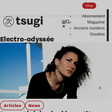
Global Club
Shop
Nu Jazz
Abonnement
Indie
Magazine
Anciens numéros
Goodies
electro-odyssée
Articles
news