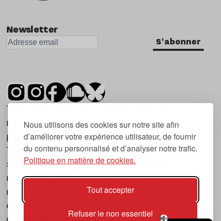
Newsletter
S'abonner
Tsugi est un mensuel indépendant sur la
musique et les nouvelles tendances, dont la
Nous utilisons des cookies sur notre site afin
d’améliorer votre expérience utilisateur, de fournir
première parution date de 2007.
du contenu personnalisé et d’analyser notre trafic.
Tsugi en japonais signifie « prochain », « suivant
Politique en matière de cookies.
», ce qui correspond à la thématique du
magazine, à l’affût des nouvelles tendances
Tout accepter
musicales, qu’elles viennent de la musique
électronique, du rock ou du hip hop, et des
Refuser le non essentiel
nouveaux phénomènes de société liés à la