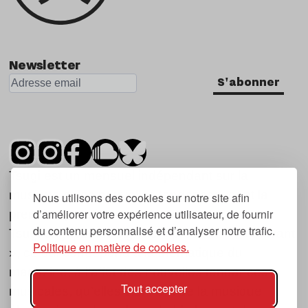
Newsletter
S'abonner
Tsugi est un mensuel indépendant sur la
musique et les nouvelles tendances, dont la
Nous utilisons des cookies sur notre site afin
d’améliorer votre expérience utilisateur, de fournir
première parution date de 2007.
du contenu personnalisé et d’analyser notre trafic.
Tsugi en japonais signifie « prochain », « suivant
Politique en matière de cookies.
», ce qui correspond à la thématique du
magazine, à l’affût des nouvelles tendances
Tout accepter
musicales, qu’elles viennent de la musique