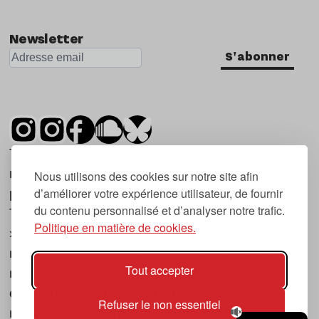
Newsletter
S'abonner
Tsugi est un mensuel indépendant sur la
musique et les nouvelles tendances, dont la
Nous utilisons des cookies sur notre site afin
d’améliorer votre expérience utilisateur, de fournir
première parution date de 2007.
du contenu personnalisé et d’analyser notre trafic.
Tsugi en japonais signifie « prochain », « suivant
Politique en matière de cookies.
», ce qui correspond à la thématique du
magazine, à l’affût des nouvelles tendances
Tout accepter
musicales, qu’elles viennent de la musique
électronique, du rock ou du hip hop, et des
Refuser le non essentiel
nouveaux phénomènes de société liés à la