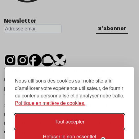
Newsletter
S'abonner
Tsugi est un mensuel indépendant sur la
musique et les nouvelles tendances, dont la
Nous utilisons des cookies sur notre site afin
d’améliorer votre expérience utilisateur, de fournir
première parution date de 2007.
du contenu personnalisé et d’analyser notre trafic.
Tsugi en japonais signifie « prochain », « suivant
Politique en matière de cookies.
», ce qui correspond à la thématique du
magazine, à l’affût des nouvelles tendances
Tout accepter
musicales, qu’elles viennent de la musique
électronique, du rock ou du hip hop, et des
Refuser le non essentiel