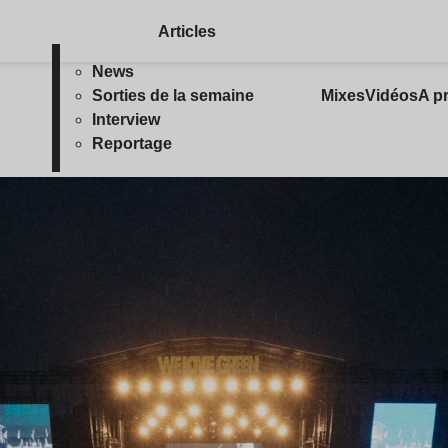
Articles
News
Sorties de la semaine
Mixes
Vidéos
A p
Interview
Reportage