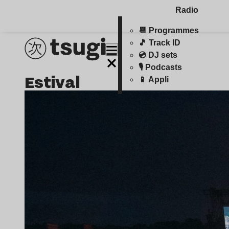
Radio
📆 Programmes
🎵 Track ID
💿 DJ sets
🎙️ Podcasts
estival
📱 Appli