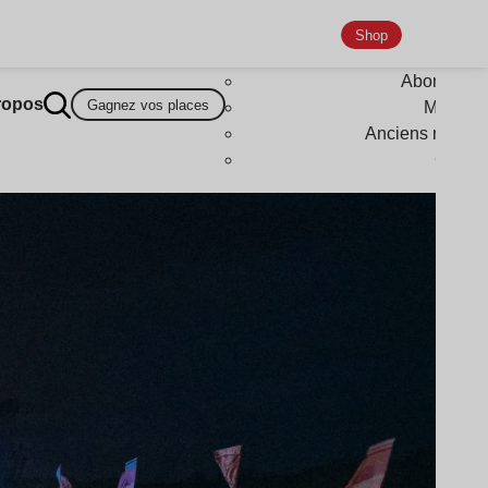
Shop
Abonneme
ropos
Gagnez vos places
Magazi
Anciens numér
Goodi