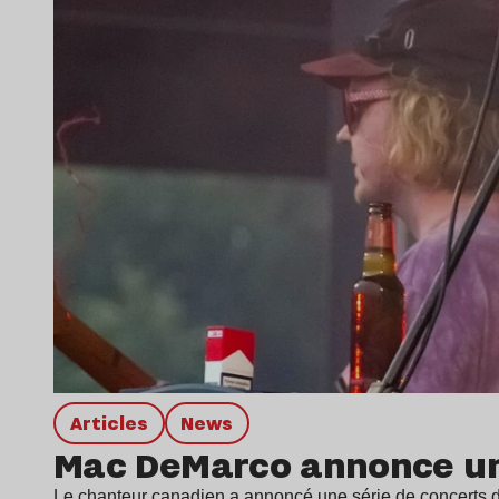
Articles
news
Mac DeMarco annonce un
Le chanteur canadien a annoncé une série de concerts do