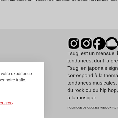
Tsugi est un mensuel 
tendances, dont la pr
Tsugi en japonais signi
r votre expérience
correspond à la thémat
r notre trafic.
tendances musicales, 
du rock ou du hip hop
à la musique.
rences
POLITIQUE DE COOKIES (UE)
CONTACT