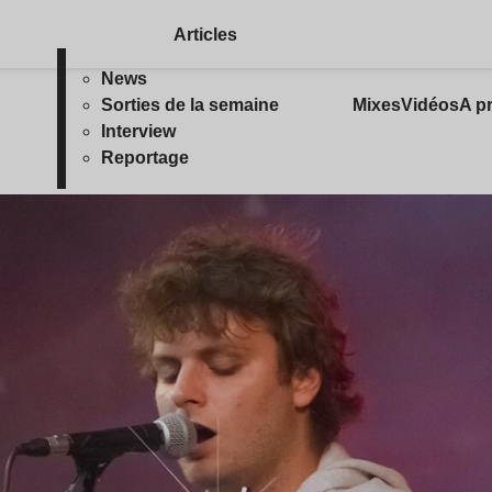
Articles
News
Sorties de la semaine
Mixes
Vidéos
A p
Interview
Reportage