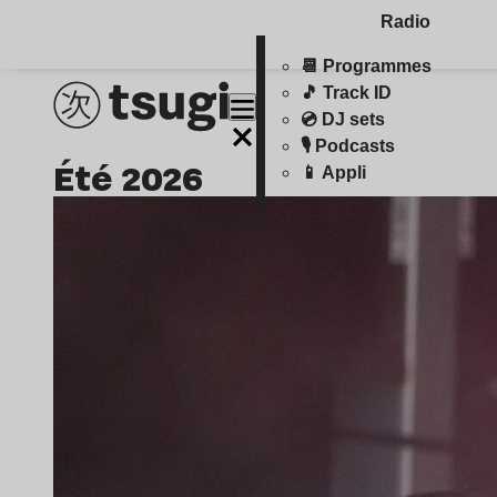
Radio
📆 Programmes
🎵 Track ID
💿 DJ sets
🎙️ Podcasts
été 2026
📱 Appli