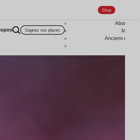
Shop
Abonneme
ropos
Gagnez vos places
Magazi
Anciens numér
Goodi