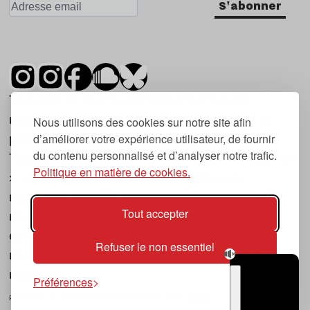
S'abonner
Tsugi est un mensuel indépendant sur la
musique et les nouvelles tendances, dont la
Nous utilisons des cookies sur notre site afin
d’améliorer votre expérience utilisateur, de fournir
première parution date de 2007.
du contenu personnalisé et d’analyser notre trafic.
Tsugi en japonais signifie « prochain », « suivant
Politique en matière de cookies.
», ce qui correspond à la thématique du
magazine, à l’affût des nouvelles tendances
Tout accepter
musicales, qu’elles viennent de la musique
électronique, du rock ou du hip hop, et des
Refuser le non essentiel
nouveaux phénomènes de société liés à la
musique.
Préférences
POLITIQUE DE COOKIES (UE)
CONTACT
CHOIX RGPD
TSUGI
RADIO