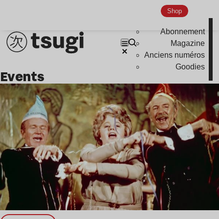
Hardcore
Shop
Global Club
Abonnement
Nu Jazz
Magazine
Indie
Anciens numéros
Goodies
events