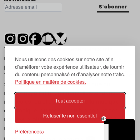
S'abonner
Tsugi est un mensuel indépendant sur la
musique et les nouvelles tendances, dont la
Nous utilisons des cookies sur notre site afin
d’améliorer votre expérience utilisateur, de fournir
première parution date de 2007.
du contenu personnalisé et d’analyser notre trafic.
Tsugi en japonais signifie « prochain », « suivant
Politique en matière de cookies.
», ce qui correspond à la thématique du
magazine, à l’affût des nouvelles tendances
Tout accepter
musicales, qu’elles viennent de la musique
électronique, du rock ou du hip hop, et des
Refuser le non essentiel
nouveaux phénomènes de société liés à la
musique.
Préférences
POLITIQUE DE COOKIES (UE)
CONTACT
CHOIX RGPD
TSUGI