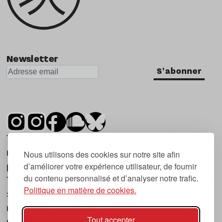
Newsletter
S'abonner
Tsugi est un mensuel indépendant sur la
musique et les nouvelles tendances, dont la
Nous utilisons des cookies sur notre site afin
d’améliorer votre expérience utilisateur, de fournir
première parution date de 2007.
du contenu personnalisé et d’analyser notre trafic.
Tsugi en japonais signifie « prochain », « suivant
Politique en matière de cookies.
», ce qui correspond à la thématique du
magazine, à l’affût des nouvelles tendances
Tout accepter
musicales, qu’elles viennent de la musique