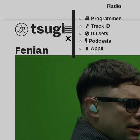
Radio
📆 Programmes
🎵 Track ID
💿 DJ sets
🎙️ Podcasts
fenian
📱 Appli