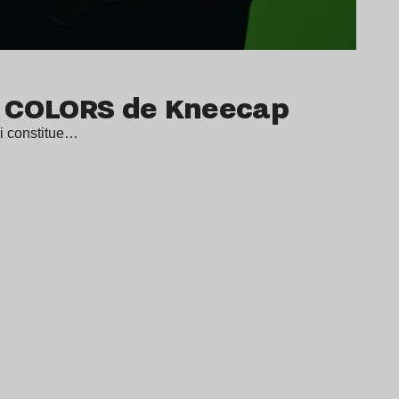
er COLORS de Kneecap
i constitue…