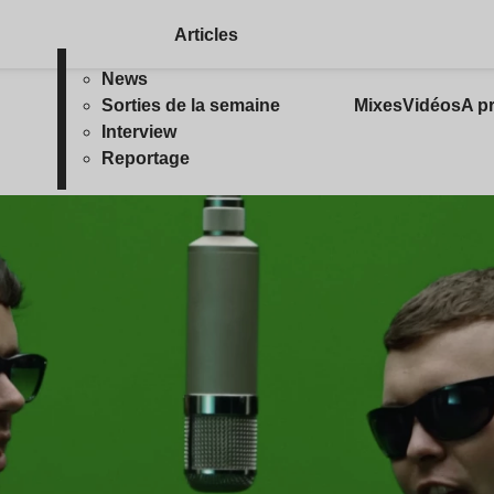
Articles
News
Sorties de la semaine
Mixes
Vidéos
A p
Interview
Reportage