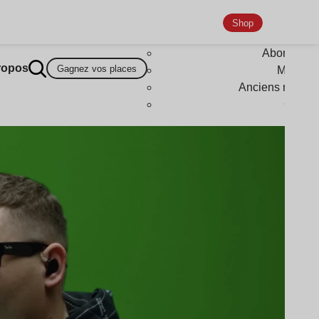
Shop
Abonneme
ropos
Gagnez vos places
Magazi
Anciens numér
Goodi