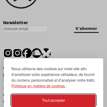
Newsletter
S'abonner
Tsugi est un mensuel indépendant sur la
musique et les nouvelles tendances, dont la
Nous utilisons des cookies sur notre site afin
d’améliorer votre expérience utilisateur, de fournir
première parution date de 2007.
du contenu personnalisé et d’analyser notre trafic.
Tsugi en japonais signifie « prochain », « suivant
Politique en matière de cookies.
», ce qui correspond à la thématique du
magazine, à l’affût des nouvelles tendances
Tout accepter
musicales, qu’elles viennent de la musique