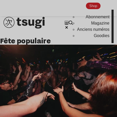
Indie
Shop
Abonnement
Magazine
Anciens numéros
Goodies
fête populaire