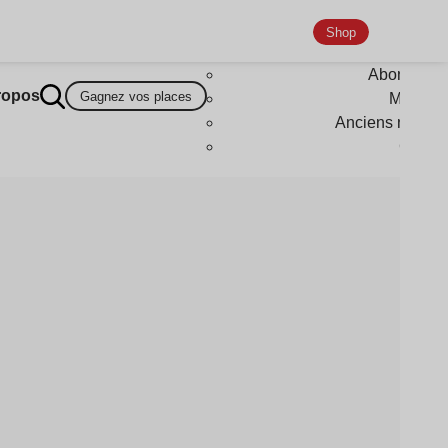
Shop
Abonneme
ropos
Gagnez vos places
Magazi
Anciens numér
Goodi