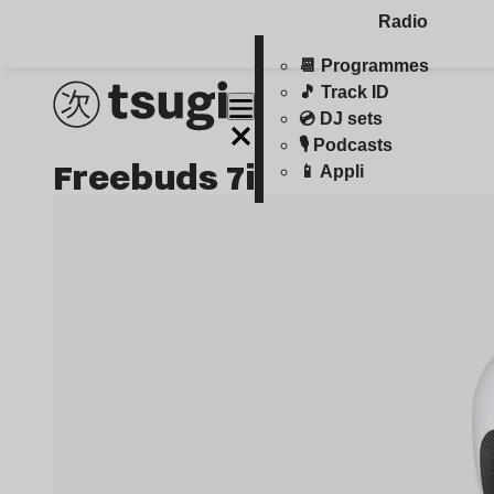
Radio
📆 Programmes
🎵 Track ID
💿 DJ sets
🎙️ Podcasts
Freebuds 7i
📱 Appli