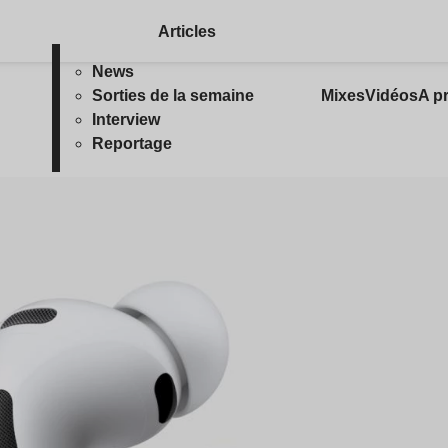
Articles
News
Sorties de la semaine
Mixes
Vidéos
A p
Interview
Reportage