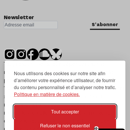
Newsletter
S'abonner
Tsugi est un mensuel indépendant sur la
musique et les nouvelles tendances, dont la
Nous utilisons des cookies sur notre site afin
d’améliorer votre expérience utilisateur, de fournir
première parution date de 2007.
du contenu personnalisé et d’analyser notre trafic.
Tsugi en japonais signifie « prochain », « suivant
Politique en matière de cookies.
», ce qui correspond à la thématique du
magazine, à l’affût des nouvelles tendances
Tout accepter
musicales, qu’elles viennent de la musique
électronique, du rock ou du hip hop, et des
Refuser le non essentiel
nouveaux phénomènes de société liés à la