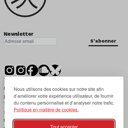
Newsletter
S'abonner
Tsugi est un mensuel indépendant sur la
musique et les nouvelles tendances, dont la
Nous utilisons des cookies sur notre site afin
d’améliorer votre expérience utilisateur, de fournir
première parution date de 2007.
du contenu personnalisé et d’analyser notre trafic.
Tsugi en japonais signifie « prochain », « suivant
Politique en matière de cookies.
», ce qui correspond à la thématique du
magazine, à l’affût des nouvelles tendances
Tout accepter
musicales, qu’elles viennent de la musique