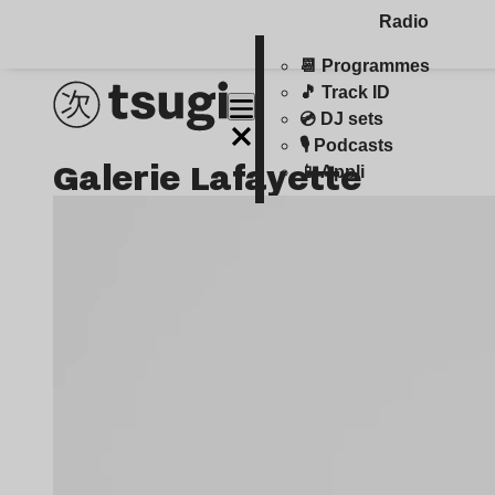
Radio
📆 Programmes
🎵 Track ID
💿 DJ sets
🎙️ Podcasts
Galerie Lafayette
📱 Appli