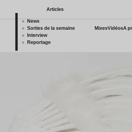
Articles
News
Sorties de la semaine
Mixes
Vidéos
A p
Interview
Reportage