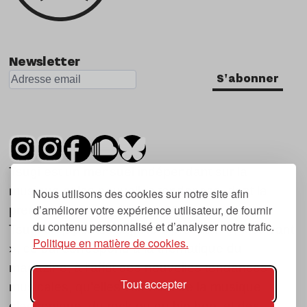
Newsletter
S'abonner
Tsugi est un mensuel indépendant sur la
musique et les nouvelles tendances, dont la
Nous utilisons des cookies sur notre site afin
d’améliorer votre expérience utilisateur, de fournir
première parution date de 2007.
du contenu personnalisé et d’analyser notre trafic.
Tsugi en japonais signifie « prochain », « suivant
Politique en matière de cookies.
», ce qui correspond à la thématique du
magazine, à l’affût des nouvelles tendances
Tout accepter
musicales, qu’elles viennent de la musique
électronique, du rock ou du hip hop, et des