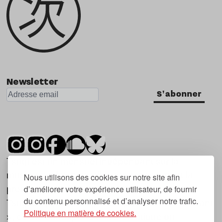
Newsletter
S'abonner
Tsugi est un mensuel indépendant sur la
musique et les nouvelles tendances, dont la
Nous utilisons des cookies sur notre site afin
d’améliorer votre expérience utilisateur, de fournir
première parution date de 2007.
du contenu personnalisé et d’analyser notre trafic.
Tsugi en japonais signifie « prochain », « suivant
Politique en matière de cookies.
», ce qui correspond à la thématique du