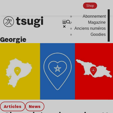
Shop
Global Club
Nu Jazz
Abonnement
Magazine
Indie
Anciens numéros
Goodies
georgie
Articles
news