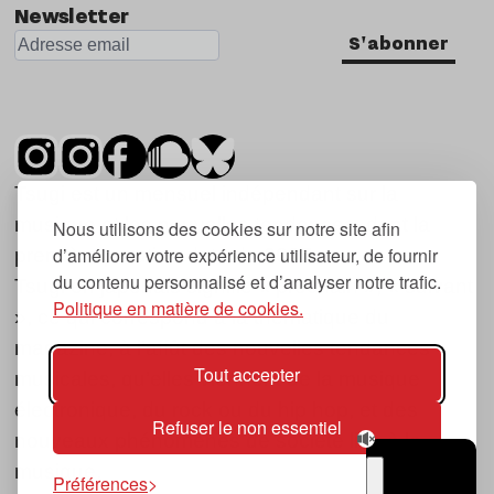
Newsletter
S'abonner
Tsugi est un mensuel indépendant sur la
musique et les nouvelles tendances, dont la
Nous utilisons des cookies sur notre site afin
d’améliorer votre expérience utilisateur, de fournir
première parution date de 2007.
du contenu personnalisé et d’analyser notre trafic.
Tsugi en japonais signifie « prochain », « suivant
Politique en matière de cookies.
», ce qui correspond à la thématique du
magazine, à l’affût des nouvelles tendances
Tout accepter
musicales, qu’elles viennent de la musique
électronique, du rock ou du hip hop, et des
Refuser le non essentiel
nouveaux phénomènes de société liés à la
musique.
Préférences