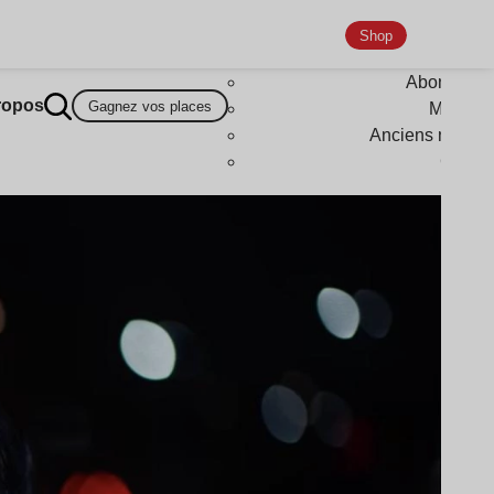
Shop
Abonneme
ropos
Gagnez vos places
Magazi
Anciens numér
Goodi