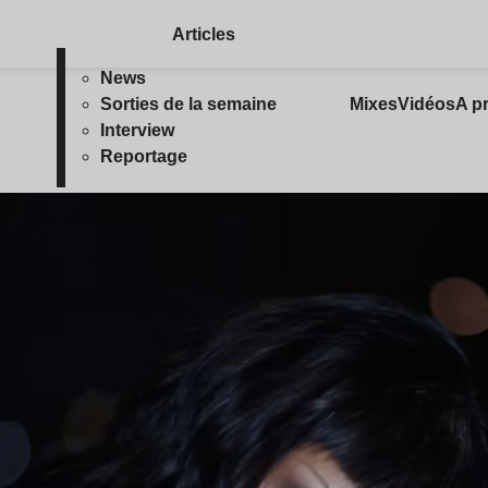
Articles
News
Sorties de la semaine
Mixes
Vidéos
A p
Interview
Reportage