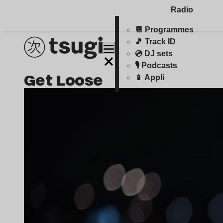
Radio
📆 Programmes
🎵 Track ID
💿 DJ sets
🎙️ Podcasts
Get Loose
📱 Appli