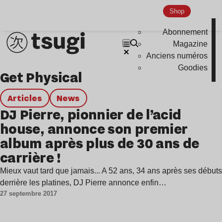
Techno
Shop
Bass Music
Abonnement
Pop
Magazine
Anciens numéros
Ambient
Goodies
Get Physical
Disco
Hardcore
Articles
news
Global Club
DJ Pierre, pionnier de l’acid
house, annonce son premier
Nu Jazz
album après plus de 30 ans de
Indie
carrière !
Mieux vaut tard que jamais... A 52 ans, 34 ans après ses débuts
derrière les platines, DJ Pierre annonce enfin…
27 septembre 2017