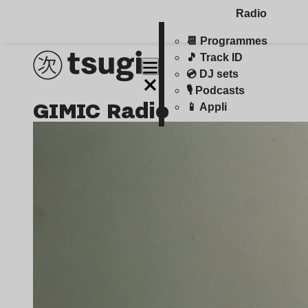
Radio
📆 Programmes
🎵 Track ID
💿 DJ sets
🎙️ Podcasts
GIMIC Radio
📱 Appli