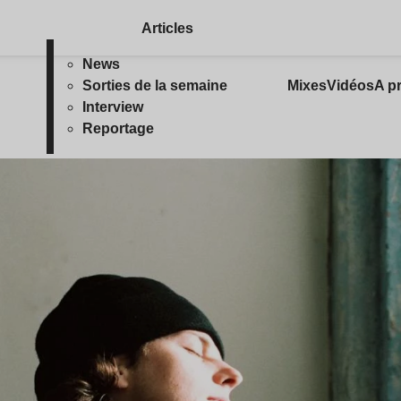
Articles
News
Sorties de la semaine
Mixes
Vidéos
A p
Interview
Reportage