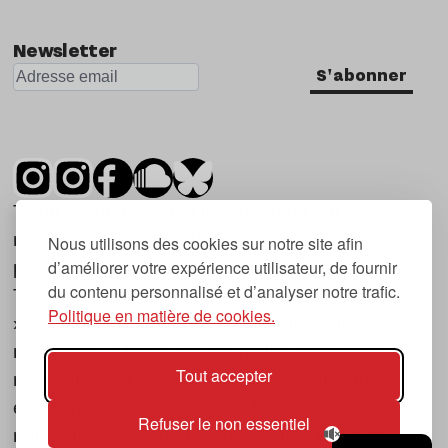
Newsletter
S'abonner
Tsugi est un mensuel indépendant sur la
musique et les nouvelles tendances, dont la
Nous utilisons des cookies sur notre site afin
d’améliorer votre expérience utilisateur, de fournir
première parution date de 2007.
du contenu personnalisé et d’analyser notre trafic.
Tsugi en japonais signifie « prochain », « suivant
Politique en matière de cookies.
», ce qui correspond à la thématique du
magazine, à l’affût des nouvelles tendances
Tout accepter
musicales, qu’elles viennent de la musique
électronique, du rock ou du hip hop, et des
Refuser le non essentiel
nouveaux phénomènes de société liés à la