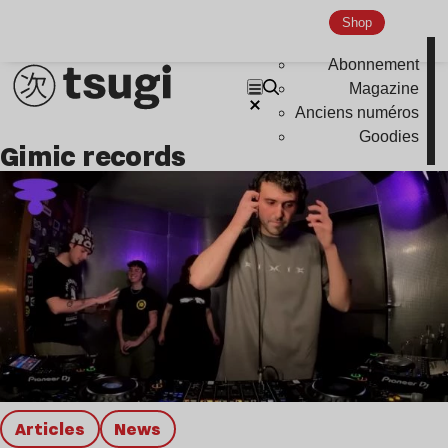
Shop
Nu Jazz
Indie
Abonnement
Magazine
Anciens numéros
Goodies
gimic records
Articles
news